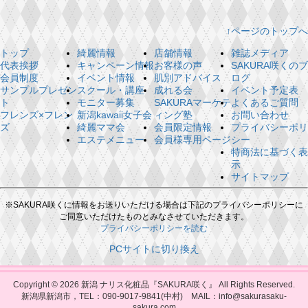
↑ページのトップへ
トップ
綺麗情報
店舗情報
雑誌メディア
代表挨拶
キャンペーン情報
お客様の声
SAKURA咲くのブ
会員制度
イベント情報
肌別アドバイス
ログ
サンプルプレゼン
スクール・講座
成れる会
イベント予定表
ト
モニター募集
SAKURAマーケテ
よくあるご質問
フレンズ×フレン
新潟kawaii女子会
ィング塾
お問い合わせ
ズ
綺麗ママ会
会員限定情報
プライバシーポリ
エステメニュー
会員様専用ページ
シー
特商法に基づく表
示
サイトマップ
※SAKURA咲くに情報をお送りいただける場合は下記のプライバシーポリシーに
ご同意いただけたものとみなさせていただきます。
プライバシーポリシーを読む
PCサイトに切り換え
Copyright © 2026
新潟 ナリス化粧品『SAKURA咲く』
All Rights Reserved.
新潟県新潟市，TEL：090-9017-9841(中村) MAIL：info@sakurasaku-
sakura.com