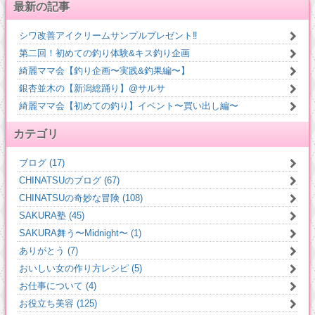
最新の記事
シワ改善アイクリームサンプルプレゼント‼️
第二回！初めての釣り体験&キス釣り企画
綺麗ママ会【釣り企画〜実践&釣果編〜】
銀杏並木の【新潟総踊り】@サルサ
綺麗ママ会【初めての釣り】イベント〜買い出し編〜
カテゴリ
ブログ (17)
CHINATSUのブログ (67)
CHINATSUの奇妙な冒険 (108)
SAKURA塾 (45)
SAKURA舞う〜Midnight〜 (1)
ありがとう (7)
おいしい女の作り方レシピ (5)
お仕事について (4)
お役立ち美容 (125)