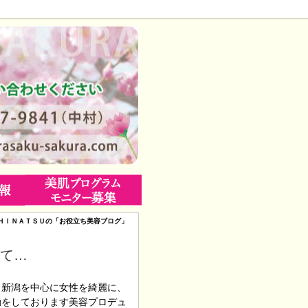
ＨＩＮＡＴＳＵの「お役立ち美容ブログ」
めて…
！新潟を中心に女性を綺麗に、
動をしております美容プロデュ