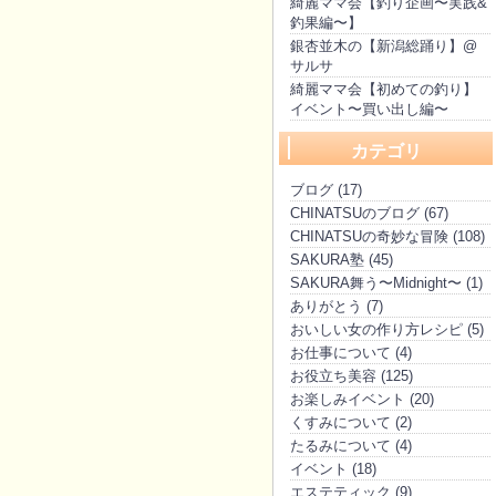
綺麗ママ会【釣り企画〜実践&
釣果編〜】
銀杏並木の【新潟総踊り】@
サルサ
綺麗ママ会【初めての釣り】
イベント〜買い出し編〜
カテゴリ
ブログ (17)
CHINATSUのブログ (67)
CHINATSUの奇妙な冒険 (108)
SAKURA塾 (45)
SAKURA舞う〜Midnight〜 (1)
ありがとう (7)
おいしい女の作り方レシピ (5)
お仕事について (4)
お役立ち美容 (125)
お楽しみイベント (20)
くすみについて (2)
たるみについて (4)
イベント (18)
エステティック (9)