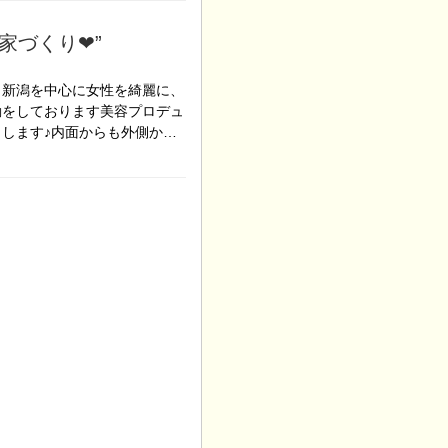
づくり❤︎”
！新潟を中心に女性を綺麗に、
動をしております美容プロデュ
申します♪内面からも外側か…