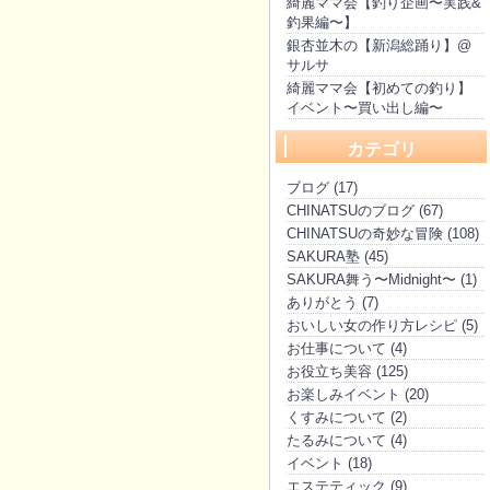
綺麗ママ会【釣り企画〜実践&
釣果編〜】
銀杏並木の【新潟総踊り】@
サルサ
綺麗ママ会【初めての釣り】
イベント〜買い出し編〜
カテゴリ
ブログ (17)
CHINATSUのブログ (67)
CHINATSUの奇妙な冒険 (108)
SAKURA塾 (45)
SAKURA舞う〜Midnight〜 (1)
ありがとう (7)
おいしい女の作り方レシピ (5)
お仕事について (4)
お役立ち美容 (125)
お楽しみイベント (20)
くすみについて (2)
たるみについて (4)
イベント (18)
エステティック (9)